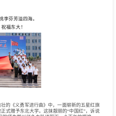
桃李芬芳溢四海。
，祝福东大！
在雄壮的《义勇军进行曲》中，一面崭新的五星红旗
国旗被正式赠予东北大学。这抹靓丽的“中国红”，诉说