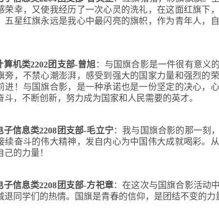
感荣幸，又使我经历了一次心灵的洗礼，在这面红旗下
，五星红旗永远是我心中最闪亮的旗帜，作为青年人，
！
计算机类2202团支部-曾旭
：
与国旗合影是一件很有意义
旗旁，不禁心潮澎湃，感受到强大的国家力量和强烈的
前进！与国旗合影，是一种承诺也是一份坚定的决心，
奋斗，不断创新，努力成为国家和人民需要的英才。
电子信息类2208团支部-毛立宁
：
我与国旗合影的那一刻
接续奋斗的伟大精神，发自内心为中国伟大成就喝彩。
自己的力量！
电子信息类2208团支部-方祀章
：
在这次与国旗合影活动
减退同学们的热情。国旗是青春的信仰，是团结不变的力