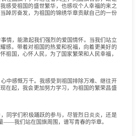
，我感受祖国的盛世繁华，也感叹个人幸福的来之
自当踔厉奋发，为祖国的锦绣华章贡献自己的一份
的事情，能激起我们强烈的爱国情怀。当我们站立
荣耀感。带着对祖国的热爱和祝福，向着更美好的
心怀祖国，心怀人民，为了国家繁荣和人民幸福，
，心中感慨万千。我感受到祖国排除万难、继往开
从现在起，我会更加努力学习，为祖国的繁荣昌盛
中，同学们积极踊跃的参与，尽管烈日炎炎，还是
量——我们站在国旗周围，谱写青春的华章。