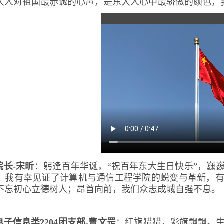
大人对祖国最赤诚的心声，是东大人心中最骄傲的颜色，
院长-宋昕
：躬逢百年华诞，“祝百年东大生日快乐”，巍
，我有幸见证了计算机与通信工程学院的蜕变与革新，
不忘初心立德树人；昂首向前，我们众志成城自强不息。
电子信息类2204团支部-曹文罡
：
红旗猎猎，彩旗飘飘。