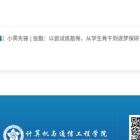
篇：
小霁先锋 | 张戬：以尝试炼筋骨，从学生骨干到逐梦保研