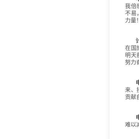
我倍
不易
力量
在国
明天
努力
来、
贡献
难以