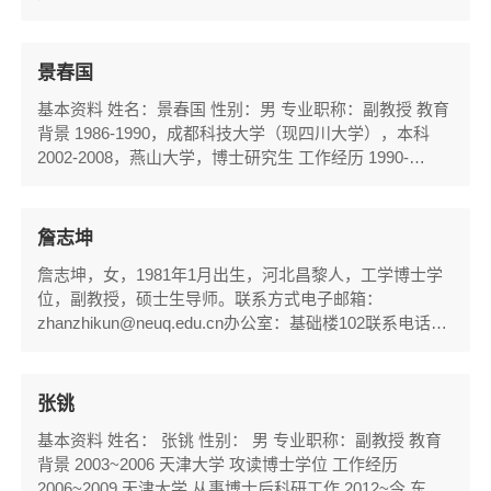
息工程学院 本科 工作经历 2010.12—今 东北大学...
景春国
基本资料 姓名：景春国 性别：男 专业职称：副教授 教育
背景 1986-1990，成都科技大学（现四川大学），本科
2002-2008，燕山大学，博士研究生 工作经历 1990-
1993，秦皇岛市经纶厂，技术员 1993-，东北大学秦皇岛
分校...
詹志坤
​詹志坤，女，1981年1月出生，河北昌黎人，工学博士学
位，副教授，硕士生导师。联系方式电子邮箱：
zhanzhikun@neuq.edu.cn办公室：基础楼102联系电话：
18875600319研究生招生信息1. 硕 士：每年3名2.
报考要求：欢迎计算机、自动化、人工智能、物联网、机
械、生物医学等相关领域、且有科研追求的同学们报考！
张铫
3. 资助优秀研究生在读期间参加1-2次国际学术会议
基本资料 姓名： 张铫 性别： 男 专业职称：副教授 教育
4. 推荐优秀硕士、本科毕业生到香港、...
背景 2003~2006 天津大学 攻读博士学位 工作经历
2006~2009 天津大学 从事博士后科研工作 2012~今 东北