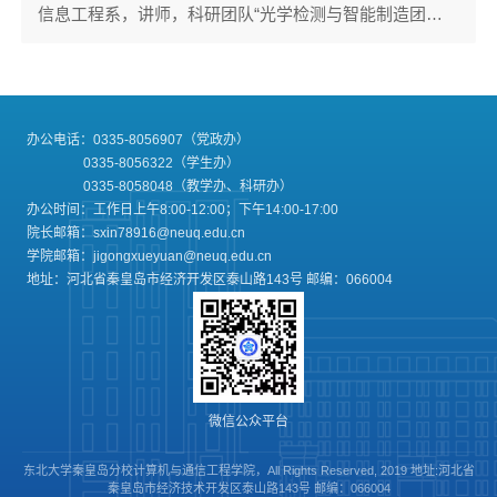
信息工程系，讲师，科研团队“光学检测与智能制造团队”
成员。主要研究方向包括光学检测与图像处理，多模态成
像在生物医学中的应用研究。代表性学术论文：[1] DING
N, JIANG H W, XIANG B, et al. Probe fusion all-optic
OCT-PAM dual-mode imaging system for biomedical
imaging [J].Photoacoustics, 2024, 38. （中科...
办公电话：0335-8056907（党政办）
0335-8056322（学生办）
0335-8058048（教学办、科研办）
办公时间：工作日上午8:00-12:00；下午14:00-17:00
院长邮箱：sxin78916@neuq.edu.cn
学院邮箱：jigongxueyuan@neuq.edu.cn
地址：河北省秦皇岛市经济开发区泰山路143号 邮编：066004
微信公众平台
东北大学秦皇岛分校计算机与通信工程学院，All Rights Reserved, 2019 地址:河北省
秦皇岛市经济技术开发区泰山路143号 邮编：066004