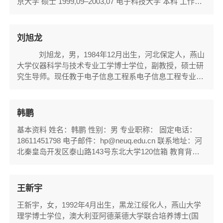
京大学 硕士 1999,09–2003,07 电子科技大学 本科 工作经
历 2007,03–2008,12 中国电子科技集团公司...
刘旭龙
刘旭龙，男，1984年12月出生，河北保定人，燕山
大学仪器科学与技术专业工学博士学位，副教授，硕士研
究生导师。现任教于电子信息工程系电子信息工程专业，
学院科研团队“生物医学信号检测实验室”负责人。主要研
究方向有红外热成像、脑机接口、医学图像处理、医学仪
器设计等。主持河北省自然科学基金青年科学基金（2019
韩鹏
年）、国家自然科学基金青年科学基金（2014年）等项目
基本资料 姓名：韩鹏 性别：男 专业职称： 固定电话：
的研究工作。以第一作者在SCI期刊《JOURNA...
18611451798 电子邮件：hp@neuq.edu.cn 联系地址：河
北秦皇岛开发区泰山路143号东北大学120信箱 教育背景
2006-2010 东北大学秦皇岛分校 本科 2010-2012 东北大
学...
王新宇
​王新宇，女，1992年4月出生，黑龙江绥化人，燕山大学
理学博士学位，澳大利亚阿德莱德大学联合培养博士(国