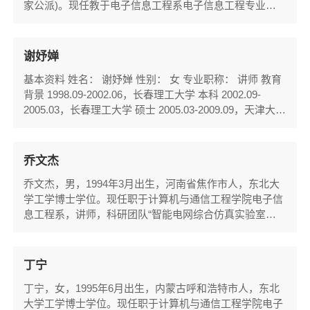
家公派)。现任教于电子信息工程系电子信息工程专业，
讲师，硕士研究生导师。目前主要从事基于特种光纤的光
通信和传感器件的设计及性能研究、基于表面等离子体共
振效应和拉曼“指纹”光谱定性及定量分析检测等方向的科
谢妤婵
研工作。主持中央高校基本科研业务费科研启动与科研水
基本资料 姓名： 谢妤婵 性别： 女 专业职称： 讲师 教育
平提升项目（N2123008，2021)，主持设计开发“基...
背景 1998.09-2002.06，长春理工大学 本科 2002.09-
2005.03，长春理工大学 硕士 2005.03-2009.09，天津大学
博士 工作经历 2009.9.30-至今 东北大学秦皇岛分...
乔文杰
​乔文杰，男，1994年3月出生，河南省焦作市人，东北大
学工学博士学位。现任职于计算机与通信工程学院电子信
息工程系，讲师，科研团队“智能电网综合仿真实验室
（GRIDSIM）”和“大数据解析与应用实验室”成员。目前
主要从事电网-交通网协同运营、调度工作，包括但不局
限于：1）优化理论、人工智能技术在电网运行中的应
丁宁
用；2）致力于实现“双碳”目标的调度方法设计；3）复杂
丁宁，女，1995年6月出生，内蒙古呼和浩特市人，东北
问题的数学建模等。作为课题骨干参与多项国家级及省...
大学工学博士学位。现任职于计算机与通信工程学院电子