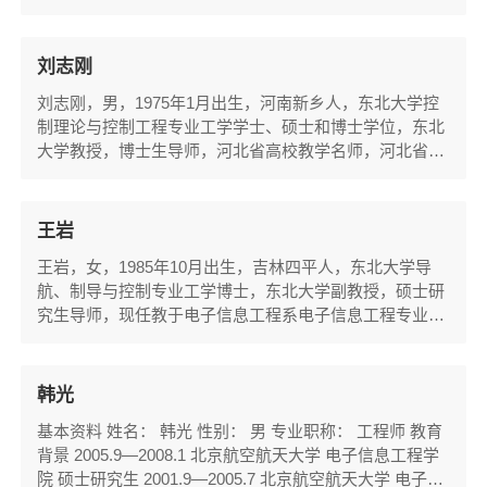
员会委员，中国自动化学会大数据专委会委员。现任教于
电子信息工程系电子信息工程专业，学院科研团队“智能
电网综合仿真实验室”和“大数据解析与应用实验室”负责人
刘志刚
（面向研究生，对优秀本科生开放）。目前主要从事工业
​刘志刚，男，1975年1月出生，河南新乡人，东北大学控
人工智能应用、基于图像处理的用电行为分析...
制理论与控制工程专业工学学士、硕士和博士学位，东北
大学教授，博士生导师，河北省高校教学名师，河北省师
德标兵，河北省“三三三人才工程”第三层次人才。现任计
算机与通信工程学院副院长，负责学院科研、研究生培养
和学科建设工作。学院“测向定位985实验室”和“情景感知
王岩
实验室”负责人（面向研究生，对优秀本科生开放）。目
王岩，女，1985年10月出生，吉林四平人，东北大学导
前主要从事传感器网络、认知信号处理、视觉...
航、制导与控制专业工学博士，东北大学副教授，硕士研
究生导师，现任教于电子信息工程系电子信息工程专业。
学院科研团队“智能信息处理与微波技术实验室”研究人
员。目前主要从事无线传感器网络定位与路由技术等方面
的科研和教学工作。作为项目负责人主持国家自然科学基
韩光
金青年科学基金（61803077，2018）、河北省自然科学
基本资料 姓名： 韩光 性别： 男 专业职称： 工程师 教育
基金青年科学基金（F2016501080，2016）、中央高校基
背景 2005.9—2008.1 北京航空航天大学 电子信息工程学
本...
院 硕士研究生 2001.9—2005.7 北京航空航天大学 电子信