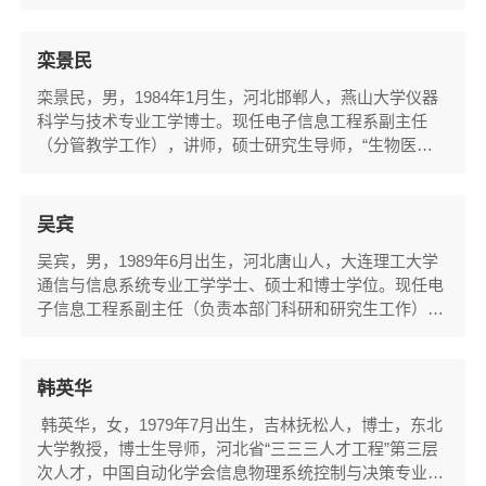
能信息处理与微波技术实验室“负责人（面向研究生，对
优秀本科生开放）。目前主要从事无线定位技术，认知无
线电技术、深度学习应用等方向的科研和人才培养工作。
栾景民
主持国家自然科学基金面上项目、国家自然科学基金青年
栾景民，男，1984年1月生，河北邯郸人，燕山大学仪器
项目、河北省自然科学基金面上项目、河北省自然科...
科学与技术专业工学博士。现任电子信息工程系副主任
（分管教学工作），讲师，硕士研究生导师，“生物医学
信号检测实验室”和“光学检测与智能制造实验室”核心研究
人员。目前主要从事深度学习、医学图像处理、多模态信
息融合及光学相干层析成像等方向的科研和人才培养工
吴宾
作。聚焦人工智能与电子信息技术的交叉创新，探索智能
吴宾，男，1989年6月出生，河北唐山人，大连理工大学
感知与信息处理的前沿方法。主持国家自然科学基金青...
通信与信息系统专业工学学士、硕士和博士学位。现任电
子信息工程系副主任（负责本部门科研和研究生工作），
讲师，硕士研究生导师，学院科研团队“光通信与先进加
密技术实验室”研究人员。目前主要从事卫星微波光子技
术，光载射频传输，超高速光纤通信系统及其工程应用等
韩英华
方向的科研工作。主持国家自然科学基金青年科学基金
韩英华，女，1979年7月出生，吉林抚松人，博士，东北
（62101113，2021）、主持河北省自然科学基金青年科
大学教授，博士生导师，河北省“三三三人才工程”第三层
学...
次人才，中国自动化学会信息物理系统控制与决策专业委