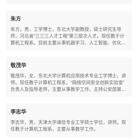
秦皇岛物联网学会会长，秦皇岛市计算机学会秘书长，秦
皇岛市网络安全和信息化专家库入库专家。中国计算机学
会高级会员，美国弗吉尼亚理工学院暨州立大学访问学
朱方
者，现任东北大学悉尼智能科技学院院长，学院科研团队
​朱方，男，工学博士，东北大学副教授，硕士研究生导
“信息安全实验室“与“未来网络安全防护实验室”...
师，河北省“三三三人才工程”第三层次人才。现任教于计
算机工程系。目前主要从事机器学习、人工智能、优化算
法、物联网等方向的科研和人才培养工作。主持和参与国
家自然科学基金青年科学基金、面上基金、河北省自然科
学基金青年科学基金、中央高校基本科研业务费国家项目
敬茂华
培育种子基金、河北省“三三三人才工程”等十余项科研项
​敬茂华，女，东北大学计算机应用技术专业工学博士，讲
目的研究工作。近年来以第一作者在国内外学术...
师。现任教于计算机工程系，“网络空间安全创新实验室”
负责人及指导老师，主要从事教学工作。主持公安部第三
研究所国家重点实验室课题“移动社交网络关联性分析及
信息演化机制研究”项目、“微信群管系统”研发等项目8
项；曾担任由北京安码科技、北京邮电大学、东北大学秦
李志华
皇岛分校联合申请的国家发改委“2012年国家信息安全专
李志华，男，天津大学通信专业工学硕士学位，讲师。现
项”项目：云安全威胁态势感知与动态管理平台...
任教于计算机工程系，主要从事教学工作。