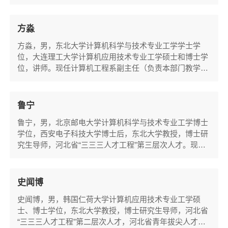
会物联网专业委员会委员、中国计算机学会网络与数据通
信专业委员会委员，美国弗吉尼亚理工学院暨州立大学访
问学者，中国移动OneNET荣誉专家。现任计算机工程系
方淼
主任，学院科研团队“物联网技术实验室”负责人。目前主
方淼，男，东北大学计算机科学与技术专业工学学士学
要从事物联网、机器学习等方向的科研和人才培养工...
位，大连理工大学计算机应用技术专业工学硕士和博士学
位，讲师。现任计算机工程系副主任（负责本部门教学工
作），学院科研团队“语言与智能系统实验室”负责人，学
院“计算机系统能力培养实验班（龙芯班）”负责人。目前
主要从事自然语言理解，机器学习和计算机系统等方向的
鲁宁
科研和教学工作。曾荣获东北大学教学成果奖二等奖和东
鲁宁，男，北京邮电大学计算机科学与技术专业工学博士
北大学秦皇岛分校教学成果奖一等奖，东北大学秦...
学位，西安电子科技大学博士后，东北大学教授，博士研
究生导师，河北省“三三三人才工程”第三层次人才。现任
计算机工程系副主任（负责本部门科研和研究生工作），
学院科研团队“信息安全实验室“与“未来网络安全防护实验
室”研究人员，网络与交换技术国家重点实验室(北京邮电
史闻博
大学)研究人员，秦皇岛市网络安全和信息化专家库入库
​史闻博，男，韩国仁荷大学计算机应用技术专业工学硕
专家。目前主要从事网络安全、信息系统安全...
士、博士学位，东北大学教授，博士研究生导师，河北省
“三三三人才工程”第二层次人才，河北省青年拔尖人才，