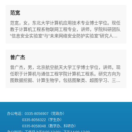
范宽
范宽，女，东北大学计算机应用技术专业博士学位。现任
教于计算机工程系物联网工程专业，讲师，学院科研团队
“信息安全实验室“与“未来网络安全防护实验室”研究人
员。目前主要从事云数据安全，信息安全等方向的研究。
主持国家自然科学基金青年科学基金 (62102075，2021)1
项。作为主要参与人参加国家自然科学基金面上项目：模
曾广杰
糊多属性决策安全计算和隐私保护关键技术研究、国家自
曾广杰，男，北京航空航天大学工学博士学位，讲师。现
然科学基金：面向服务的移动通信用户隐私保护体...
任职于计算机与通信工程学院计算机工程系。研究方向为
图数据挖掘、计算生物学，包括图聚类、超图学习、三维
基因组学等。在IEEE TKDE、AAAI、Advanced
Science、Genome Biology、Bioinformatics等旗舰期刊/会
议发表论文10余篇。参与国自然重点项目等多项重要课
题。担任AAAI、IJCAI、ICME、JMLC等多个会议/期刊审
稿人。个人学术主页：zengguangjie.github.io邮箱：
办公电话：0335-8056907（党政办）
zengguangji...
0335-8056322（学生办）
0335-8058048（教学办、科研办）